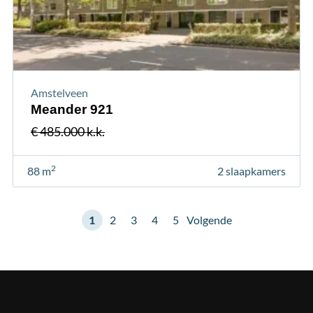
Amstelveen
Meander 921
€ 485.000 k.k.
2
88 m
2 slaapkamers
1
2
3
4
5
Volgende