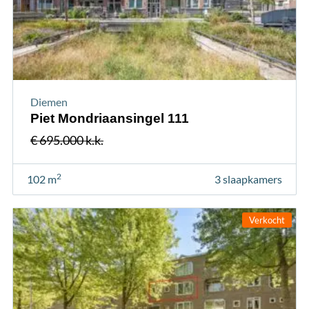
Diemen
Piet Mondriaansingel 111
€ 695.000 k.k.
2
102 m
3 slaapkamers
Verkocht