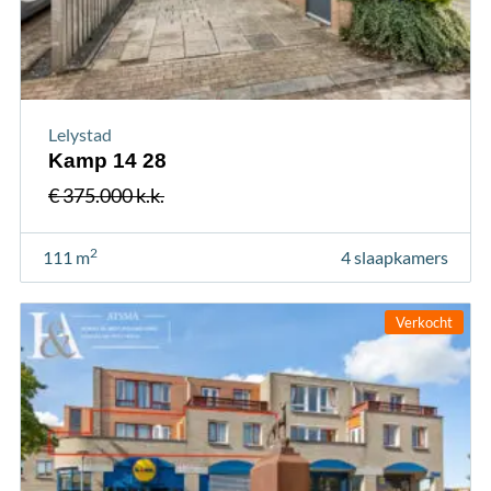
Lelystad
Kamp 14 28
€ 375.000 k.k.
2
111 m
4 slaapkamers
Verkocht