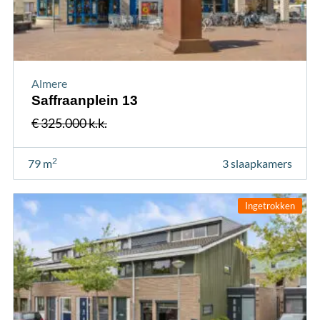
Almere
Saffraanplein 13
€ 325.000 k.k.
2
79 m
3 slaapkamers
Ingetrokken