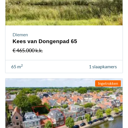
Diemen
Kees van Dongenpad 65
€ 465.000 k.k.
2
65 m
1 slaapkamers
Ingetrokken