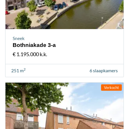
Sneek
Bothniakade 3-a
€ 1.195.000 k.k.
2
251 m
6 slaapkamers
Verkocht