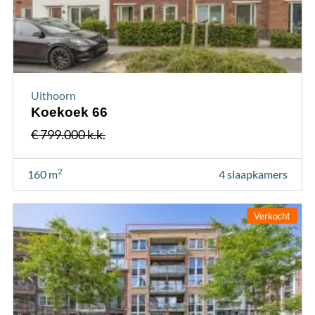
Uithoorn
Koekoek 66
€ 799.000 k.k.
2
160 m
4 slaapkamers
Verkocht