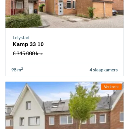
Lelystad
Kamp 33 10
€ 345.000 k.k.
2
98 m
4 slaapkamers
Verkocht