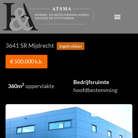
3641 SR Mijdrecht
Ingetrokken
€ 500.000 k.k.
Bedrijfsruimte
2
360m
oppervlakte
hoofdbestemming
20+ foto's